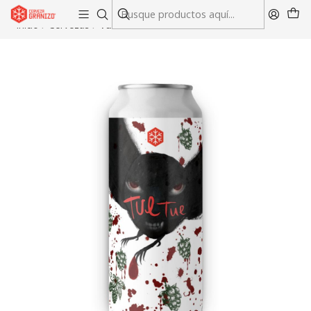
Envío gratis en compras sobre $45.000 en RM y V región
Inicio
Cervezas
Tue Tue Porto