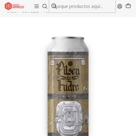
Envío gratis en compras sobre $45.000 en RM y V región
Inicio
Cervezas
Pilsen de Fudre