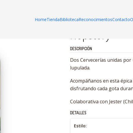
Envío gratis en compras sobre $45.000 en RM y V región
Home
Tienda
Biblioteca
Reconocimientos
Contacto
O
Hopstory
DESCRIPCIÓN
Dos Cervecerías unidas por 
lupulada.
Acompáñanos en esta épica tr
disfrutando cada gota duran
Colaborativa con Jester (Chil
DETALLES
Estilo: