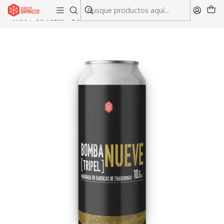
Envío gratis en compras sobre $45.000 en RM y V región
Inicio
Cervezas
Bomba Nueve